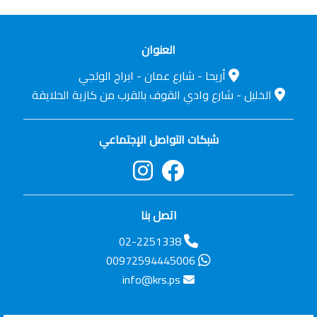
العنوان
أريحا - شارع عمان - ابراج الولجي
الخليل - شارع وادي القوف بالقرب من كازية الحلايقة
شبكات التواصل الإجتماعي
اتصل بنا
02-2251338
00972594445006
info@krs.ps