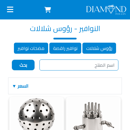
النوافير - رؤوس شلالات
رؤوس شلالات
نوافير راقصة
مضخات نوافير
السعر ▼