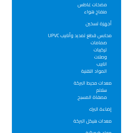
مضخات غاطس
منفاخ هواء
أجهزة تسخين
محابس قطع تمديد وأنابيب UPVC
صمامات
تركيبات
وصلات
انابيب
المواد التقنية
معدات محيط البركة
سلالم
مصفاة المسبح
إضاءة البرك
معدات هيكل البركة
مواد كيميائية