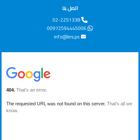
اتصل بنا
02-2251338
00972594445006
info@krs.ps