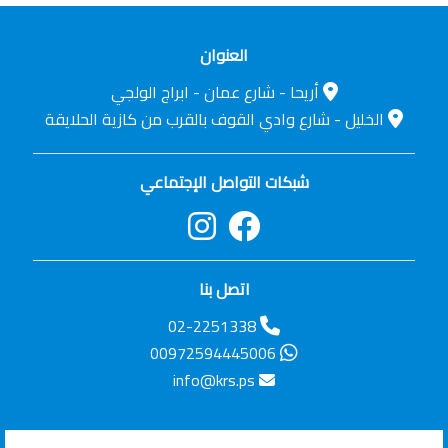
العنوان
أريحا - شارع عمان - ابراج الولجي
الخليل - شارع وادي القوف بالقرب من كازية الحلايقة
شبكات التواصل الإجتماعي
اتصل بنا
02-2251338
00972594445006
info@krs.ps