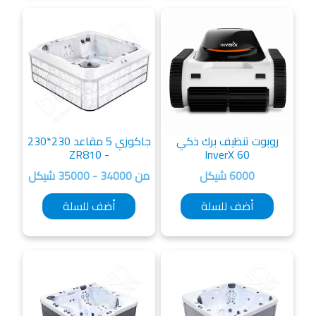
وبوت تنظيف برك ذكي
جاكوزي 5 مقاعد 230*230
- ZR810
InverX 60
6000 شيكل
من 34000 - 35000 شيكل
أضف للسلة
أضف للسلة