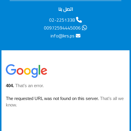
اتصل بنا
02-2251338
00972594445006
info@krs.ps