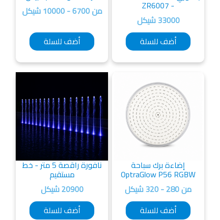
- ZR6007
من 6700 - 10000 شيكل
33000 شيكل
أضف للسلة
أضف للسلة
إضاءة برك سباحة
نافورة راقصة 5 متر - خط
OptraGlow P56 RGB
مستقيم
من 280 - 320 شيكل
20900 شيكل
أضف للسلة
أضف للسلة