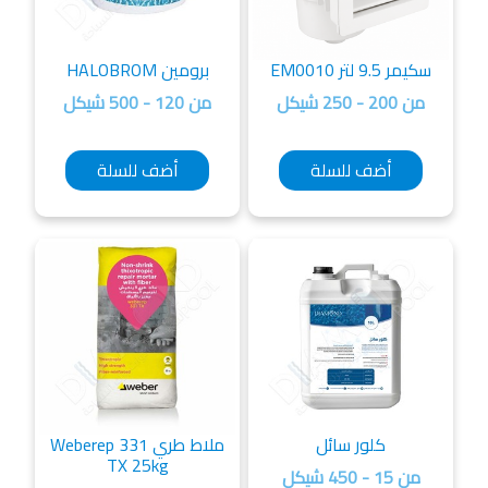
يمر 9.5 لتر EM0010
برومين HALOBROM
من 200 - 250 شيكل
من 120 - 500 شيكل
أضف للسلة
أضف للسلة
كلور سائل
ملاط طري Weberep 331
TX 25kg
من 15 - 450 شيكل