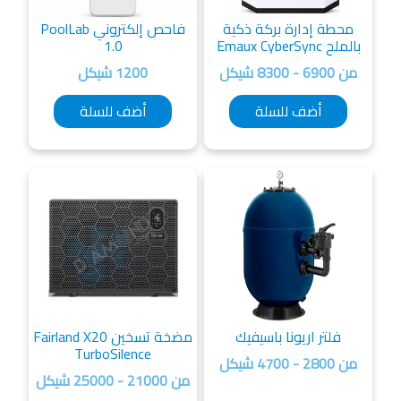
حطة إدارة بركة ذكية
فاحص إلكتروني PoolLab
 Emaux CyberSync
1.0
6 - 8300 شيكل
1200 شيكل
أضف للسلة
أضف للسلة
فلتر اريونا باسيفيك
مضخة تسخين Fairland X20
TurboSilence
2 - 4700 شيكل
من 21000 - 25000 شيكل