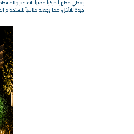
يعطي مظهراً حركياً مميزاً للنوافير والمسطحات
جيدة للتآكل، مما يجعله مناسباً للاستخدام ال