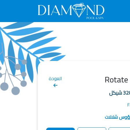
العودة
شيكل
F
ؤوس شلالات