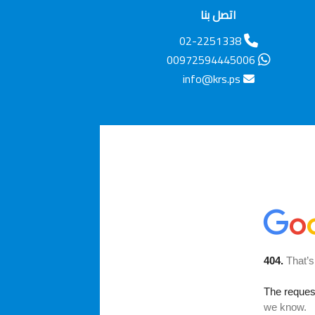
اتصل بنا
02-2251338
00972594445006
info@krs.ps