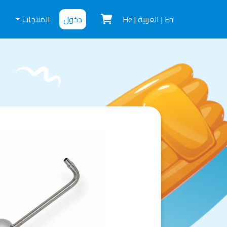
En
|
العربية
|
He
دخول
المنتجات
ت