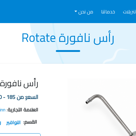
نزيلات
خدماتنا
من نحن
رأس نافورة Rotate
رأس نافورة Rotate
السعر:
من 185 - 320
العلامة التجارية
:
inn
القسم:
النوافير
ر