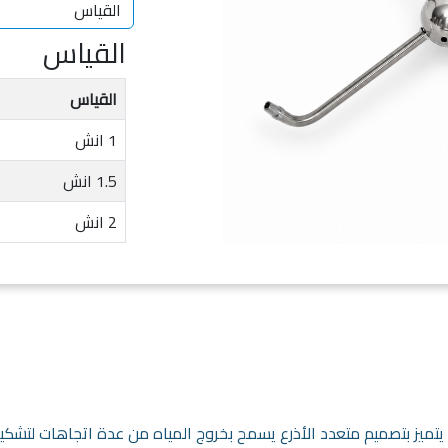
القياس
القياس
1 انش
1.5 انش
2 انش
تميز بتصميم متعدد الأذرع يسمح بخروج المياه من عدة اتجاهات لتشكيل 