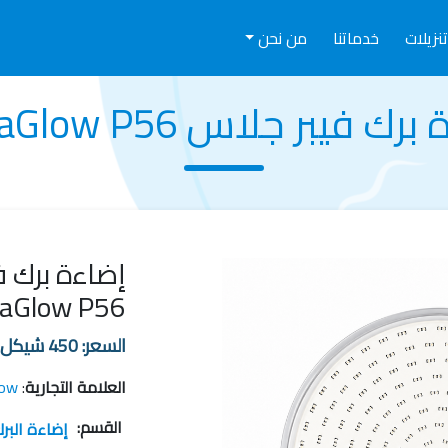
نزيلات
خدماتنا
من نحن
ك فيبر جلاس OptraGlow P56
إضاءة برك ف
aGlow P56
السعر:
450
شيكل
العلامة التجارية
:
low
القسم:
إضاءة البر