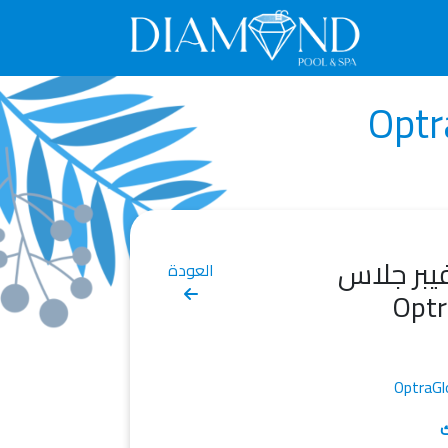
يبر جلاس
العودة
Optr
OptraG
ك