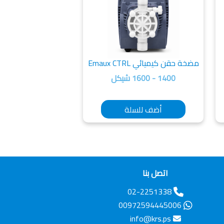
مضخة حقن كيميائي Emaux CTRL
1400 - 1600 شيكل
أضف للسلة
اتصل بنا
02-2251338
00972594445006
info@krs.ps