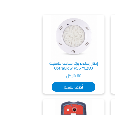
إطار إضاءة برك سباحة بلاستيك
OptraGlow P56 YC280
60 شيكل
أضف للسلة