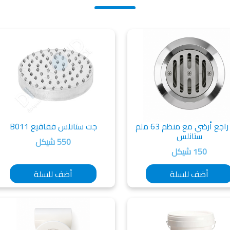
عين راجع أرضي مع منظم 63 ملم
جت ستانلس فقاقيع B011
ستانلس
550 شيكل
150 شيكل
أضف للسلة
أضف للسلة