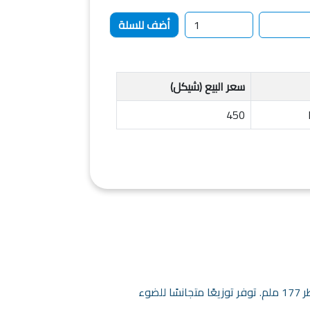
سعر البيع (شيكل)
450
إضاءة LED دائرية مخصصة للتركيب في برك الفيبر جلاس، بتصميم P56 المتوافق مع فتحات الإضاءة القياسية، وبقطر 177 ملم. توفر توزيعًا متجانسًا للضوء