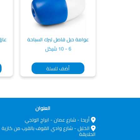
عوامة حبل فاصل لبرك السباحة
عازل 10 FX 22.5kg
6 - 10 شيكل
أضف للسلة
العنوان
أريحا - شارع عمان - ابراج الولجي
الخليل - شارع وادي القوف بالقرب من كازية
الحلايقة